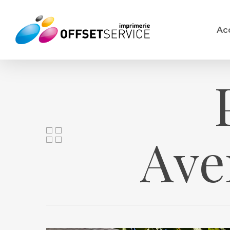
Skip
to
Ac
main
content
Ave