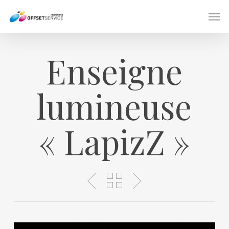
Skip
Men
to
main
content
Enseigne
lumineuse
« LapizZ »