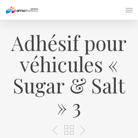
Skip
Men
to
main
content
Adhésif pour
véhicules «
Sugar & Salt
» 3